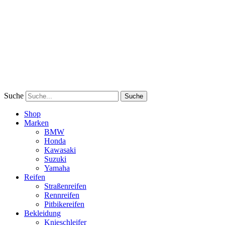
Suche
Suche
Shop
Marken
BMW
Honda
Kawasaki
Suzuki
Yamaha
Reifen
Straßenreifen
Rennreifen
Pitbikereifen
Bekleidung
Knieschleifer