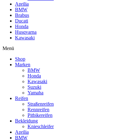
Aprilia
BMW
Brabus
Ducati
Honda
Husqvarna
Kawasaki
Menü
Shop
Marken
BMW
Honda
Kawasaki
Suzuki
Yamaha
Reifen
Straßenreifen
Rennreifen
Pitbikereifen
Bekleidung
Knieschleifer
Aprilia
BMW