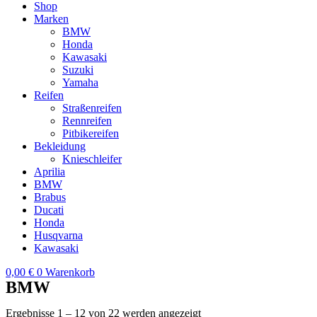
Shop
Marken
BMW
Honda
Kawasaki
Suzuki
Yamaha
Reifen
Straßenreifen
Rennreifen
Pitbikereifen
Bekleidung
Knieschleifer
Aprilia
BMW
Brabus
Ducati
Honda
Husqvarna
Kawasaki
0,00
€
0
Warenkorb
BMW
Ergebnisse 1 – 12 von 22 werden angezeigt