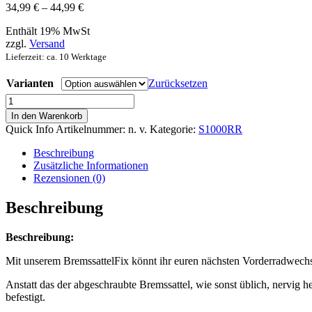
Preisspanne:
34,99
€
–
44,99
€
34,99 €
Enthält 19% MwSt
bis
zzgl.
Versand
44,99 €
Lieferzeit: ca. 10 Werktage
Varianten
Zurücksetzen
Bremssattel
Fix
In den Warenkorb
Menge
Quick Info
Artikelnummer:
n. v.
Kategorie:
S1000RR
Beschreibung
Zusätzliche Informationen
Rezensionen (0)
Beschreibung
Beschreibung:
Mit unserem BremssattelFix könnt ihr euren nächsten Vorderradwechse
Anstatt das der abgeschraubte Bremssattel, wie sonst üblich, nervig 
befestigt.