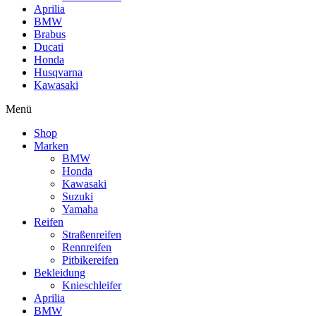
Aprilia
BMW
Brabus
Ducati
Honda
Husqvarna
Kawasaki
Menü
Shop
Marken
BMW
Honda
Kawasaki
Suzuki
Yamaha
Reifen
Straßenreifen
Rennreifen
Pitbikereifen
Bekleidung
Knieschleifer
Aprilia
BMW