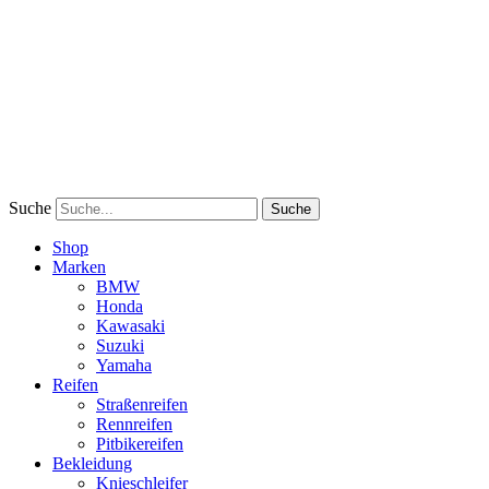
Suche
Suche
Shop
Marken
BMW
Honda
Kawasaki
Suzuki
Yamaha
Reifen
Straßenreifen
Rennreifen
Pitbikereifen
Bekleidung
Knieschleifer