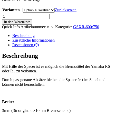
Lieferzeit: ca. 3-4 Werktage
Varianten
Zurücksetzen
3mm
Spacer
In den Warenkorb
Distanzbuchsen
Quick Info
Artikelnummer:
n. v.
Kategorie:
GSXR-600/750
Set
für
Beschreibung
Suzuki
Zusätzliche Informationen
GSX-
Rezensionen (0)
R
Bremssattel
Beschreibung
Umbau
Yamaha
Mit Hilfe der Spacer ist es möglich die Bremssättel der Yamaha R6
R1
oder R1 zu verbauen.
/
R6
Durch passgenaue Absätze bleiben die Spacer fest im Sattel und
Menge
können nicht herausfallen.
Breite:
3mm (für originale 310mm Bremsscheibe)