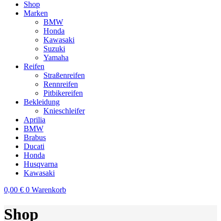
Shop
Marken
BMW
Honda
Kawasaki
Suzuki
Yamaha
Reifen
Straßenreifen
Rennreifen
Pitbikereifen
Bekleidung
Knieschleifer
Aprilia
BMW
Brabus
Ducati
Honda
Husqvarna
Kawasaki
0,00
€
0
Warenkorb
Shop