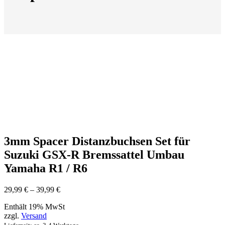
3mm Spacer Distanzbuchsen Set für
Suzuki GSX-R Bremssattel Umbau
Yamaha R1 / R6
Preisspanne:
29,99
€
–
39,99
€
29,99 €
Enthält 19% MwSt
bis
zzgl.
Versand
39,99 €