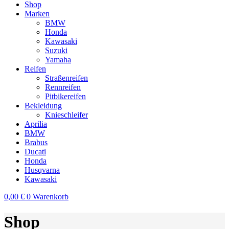
Shop
Marken
BMW
Honda
Kawasaki
Suzuki
Yamaha
Reifen
Straßenreifen
Rennreifen
Pitbikereifen
Bekleidung
Knieschleifer
Aprilia
BMW
Brabus
Ducati
Honda
Husqvarna
Kawasaki
0,00
€
0
Warenkorb
Shop