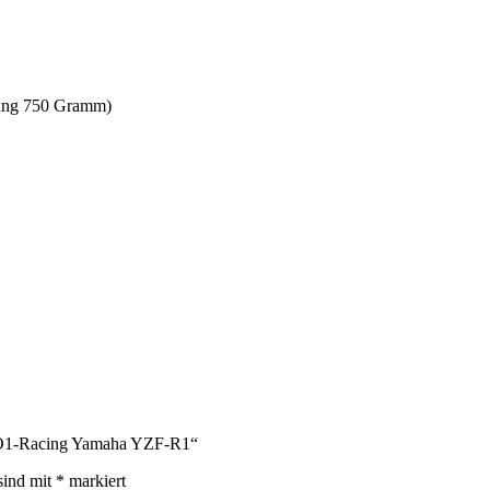
arung 750 Gramm)
EVO1-Racing Yamaha YZF-R1“
sind mit
*
markiert