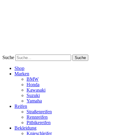
Suche
Suche
Shop
Marken
BMW
Honda
Kawasaki
Suzuki
Yamaha
Reifen
Straßenreifen
Rennreifen
Pitbikereifen
Bekleidung
Knieschleifer