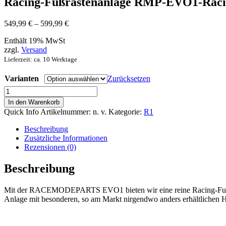
Racing-Fußrastenanlage RMP-EVO1-Rac
Preisspanne:
549,99
€
–
599,99
€
549,99 €
Enthält 19% MwSt
bis
zzgl.
Versand
599,99 €
Lieferzeit: ca. 10 Werktage
Varianten
Zurücksetzen
Racing-
Fußrastenanlage
In den Warenkorb
RMP-
Quick Info
Artikelnummer:
n. v.
Kategorie:
R1
EVO1-
Racing
Beschreibung
Yamaha
Zusätzliche Informationen
YZF-
Rezensionen (0)
R1
Menge
Beschreibung
Mit der RACEMODEPARTS EVO1 bieten wir eine reine Racing-Fussrast
Anlage mit besonderen, so am Markt nirgendwo anders erhältlichen Hi