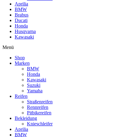
Aprilia
BMW
Brabus
Ducati
Honda
Husqvarna
Kawasaki
Menü
Shop
Marken
BMW
Honda
Kawasaki
Suzuki
Yamaha
Reifen
Straßenreifen
Rennreifen
Pitbikereifen
Bekleidung
Knieschleifer
Aprilia
BMW