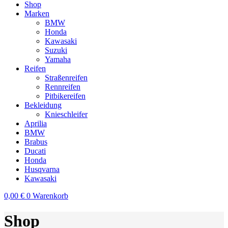
Shop
Marken
BMW
Honda
Kawasaki
Suzuki
Yamaha
Reifen
Straßenreifen
Rennreifen
Pitbikereifen
Bekleidung
Knieschleifer
Aprilia
BMW
Brabus
Ducati
Honda
Husqvarna
Kawasaki
0,00
€
0
Warenkorb
Shop