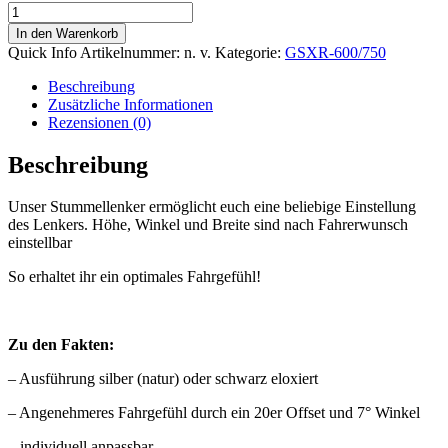
Stummellenker
Satz
In den Warenkorb
Klemmschelle
Quick Info
Artikelnummer:
n. v.
Kategorie:
GSXR-600/750
20er
Offset
Beschreibung
&
Zusätzliche Informationen
7°
Rezensionen (0)
Winkel
Menge
Beschreibung
Unser Stummellenker ermöglicht euch eine beliebige Einstellung
des Lenkers. Höhe, Winkel und Breite sind nach Fahrerwunsch
einstellbar
So erhaltet ihr ein optimales Fahrgefühl!
Zu den Fakten:
– Ausführung silber (natur) oder schwarz eloxiert
– Angenehmeres Fahrgefühl durch ein 20er Offset und 7° Winkel
– individuell anpassbar