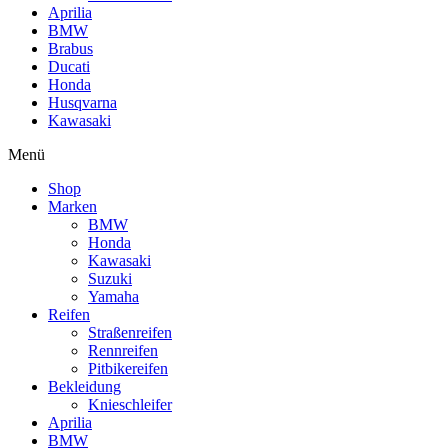
Aprilia
BMW
Brabus
Ducati
Honda
Husqvarna
Kawasaki
Menü
Shop
Marken
BMW
Honda
Kawasaki
Suzuki
Yamaha
Reifen
Straßenreifen
Rennreifen
Pitbikereifen
Bekleidung
Knieschleifer
Aprilia
BMW