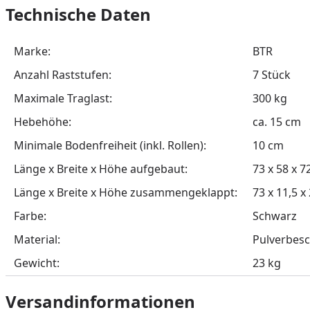
Technische Daten
Marke:
BTR
Anzahl Raststufen:
7 Stück
Maximale Traglast:
300 kg
Hebehöhe:
ca. 15 cm
Minimale Bodenfreiheit (inkl. Rollen):
10 cm
Länge x Breite x Höhe aufgebaut:
73 x 58 x 7
Länge x Breite x Höhe zusammengeklappt:
73 x 11,5 x
Farbe:
Schwarz
Material:
Pulverbesc
Gewicht:
23 kg
Versandinformationen