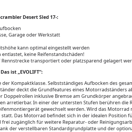
crambler Desert Sled 17-:
aufbocken
sse, Garage oder Werkstatt
eitshöhe kann optimal eingestellt werden
entlastet, keine Reifenstandschäden!
 Rennstrecke transportiert oder platzsparend gelagert we
Das ist „EVOLIFT“:
orie der Kompaktklasse. Selbstständiges Aufbocken des gesa
tänder deckt die Grundfeatures eines Motorradständers ab 
 der Doppelrollen inklusive Bremse am Grundkörper angebr
fen arretierbar. In einer der untersten Stufen berühren di
eifenmontiergerät gewechselt werden. Wird das Motorrad 
 statt. Das Motorrad befindet sich in der idealen Position
 frei zugänglich für weitere Reparatur- oder Reinigungsar
nk der verstellbaren Standardgrundplatte und der option