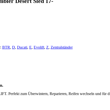
bler Desert Sled 17-
r:
BTR
,
D
,
Ducati
,
E
,
Evolift
,
Z
,
Zentralständer
n.
IFT. Perfekt zum Überwintern, Reparieren, Reifen wechseln und für d