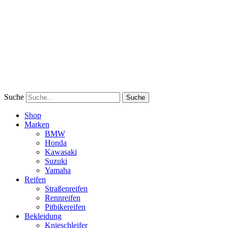
Suche
Suche
Shop
Marken
BMW
Honda
Kawasaki
Suzuki
Yamaha
Reifen
Straßenreifen
Rennreifen
Pitbikereifen
Bekleidung
Knieschleifer