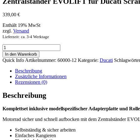
Zentralständer EVOLIFT für Ducati Scram
339,00
€
Enthält 19% MwSt
zzgl.
Versand
Lieferzeit: ca. 3-4 Werktage
Zentralständer
EVOLIFT
In den Warenkorb
für
Quick Info
Artikelnummer:
60000-12
Kategorie:
Ducati
Schlagwörte
Ducati
Scrambler
Beschreibung
Desert
Zusätzliche Informationen
Sled
Rezensionen (0)
17-
Menge
Beschreibung
Komplettset inklusive modellspezifischer Adapterplatte und Rolle
Motorrad sicher und schnell aufbocken mit dem Zentralständer EVOL
Selbstständig & sicher arbeiten
Einfaches Rangieren