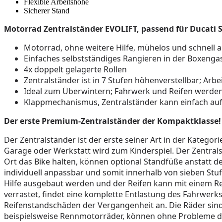
Flexible Arbeitshöhe
Sicherer Stand
Motorrad Zentralständer EVOLIFT, passend für Ducati S
Motorrad, ohne weitere Hilfe, mühelos und schnell 
Einfaches selbstständiges Rangieren in der Boxenga
4x doppelt gelagerte Rollen
Zentralständer ist in 7 Stufen höhenverstellbar; Arb
Ideal zum Überwintern; Fahrwerk und Reifen werden 
Klappmechanismus, Zentralständer kann einfach auf
Der erste Premium-Zentralständer der Kompaktklasse! 
Der Zentralständer ist der erste seiner Art in der Kateg
Garage oder Werkstatt wird zum Kinderspiel. Der Zentrals
Ort das Bike halten, können optional Standfüße anstatt
individuell anpassbar und somit innerhalb von sieben Stu
Hilfe ausgebaut werden und der Reifen kann mit einem R
verrastet, findet eine komplette Entlastung des Fahrwerks
Reifenstandschäden der Vergangenheit an. Die Räder sind
beispielsweise Rennmotorräder, können ohne Probleme da