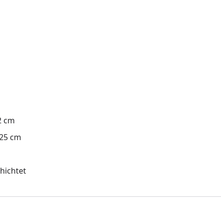
2 cm
 25 cm
hichtet