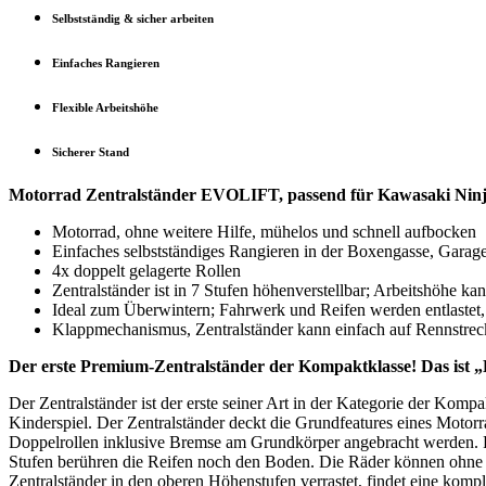
Selbstständig & sicher arbeiten
Einfaches Rangieren
Flexible Arbeitshöhe
Sicherer Stand
Motorrad Zentralständer EVOLIFT, passend für Kawasaki Ninj
Motorrad, ohne weitere Hilfe, mühelos und schnell aufbocken
Einfaches selbstständiges Rangieren in der Boxengasse, Garage
4x doppelt gelagerte Rollen
Zentralständer ist in 7 Stufen höhenverstellbar; Arbeitshöhe ka
Ideal zum Überwintern; Fahrwerk und Reifen werden entlastet,
Klappmechanismus, Zentralständer kann einfach auf Rennstrecke
Der erste Premium-Zentralständer der Kompaktklasse! Das is
Der Zentralständer ist der erste seiner Art in der Kategorie der Ko
Kinderspiel. Der Zentralständer deckt die Grundfeatures eines Motorr
Doppelrollen inklusive Bremse am Grundkörper angebracht werden. Für
Stufen berühren die Reifen noch den Boden. Die Räder können ohne 
Zentralständer in den oberen Höhenstufen verrastet, findet eine kompl