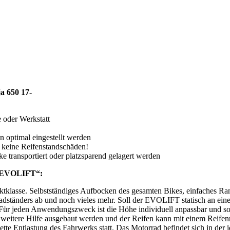
a 650 17-
 oder Werkstatt
nn optimal eingestellt werden
 keine Reifenstandschäden!
 transportiert oder platzsparend gelagert werden
t „EVOLIFT“:
mpaktklasse. Selbstständiges Aufbocken des gesamten Bikes, einfaches 
adständers ab und noch vieles mehr. Soll der EVOLIFT statisch an eine
 jeden Anwendungszweck ist die Höhe individuell anpassbar und somit 
weitere Hilfe ausgebaut werden und der Reifen kann mit einem Reife
ette Entlastung des Fahrwerks statt. Das Motorrad befindet sich in der 