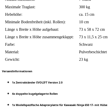
Maximale Traglast:
300 kg
Hebehöhe:
ca. 15 cm
Minimale Bodenfreiheit (inkl. Rollen):
10 cm
Länge x Breite x Höhe aufgebaut:
73 x 58 x 72 cm
Länge x Breite x Höhe zusammengeklappt:
73 x 11,5 x 25 cm
Farbe:
Schwarz
Material:
Pulverbeschichtet
Gewicht:
23 kg
Versandinformationen
1x Zentralständer EVOLIFT Version 2.0
4x doppelte kugelgelagerte Rollen
1x Modellspezifische Adapterplatte für Kawasaki Ninja 650 17- mit Hülse