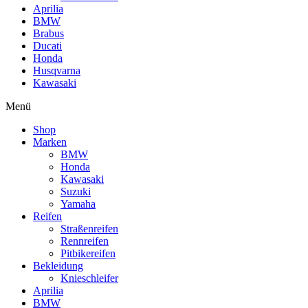
Aprilia
BMW
Brabus
Ducati
Honda
Husqvarna
Kawasaki
Menü
Shop
Marken
BMW
Honda
Kawasaki
Suzuki
Yamaha
Reifen
Straßenreifen
Rennreifen
Pitbikereifen
Bekleidung
Knieschleifer
Aprilia
BMW