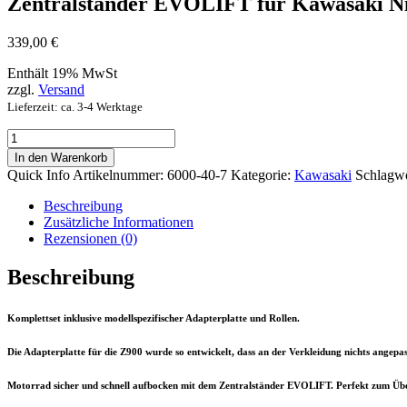
Zentralständer EVOLIFT für Kawasaki Ni
339,00
€
Enthält 19% MwSt
zzgl.
Versand
Lieferzeit: ca. 3-4 Werktage
Zentralständer
EVOLIFT
In den Warenkorb
für
Quick Info
Artikelnummer:
6000-40-7
Kategorie:
Kawasaki
Schlagwö
Kawasaki
Ninja
Beschreibung
650
Zusätzliche Informationen
17-
Rezensionen (0)
Menge
Beschreibung
Komplettset inklusive modellspezifischer Adapterplatte und Rollen.
Die Adapterplatte für die Z900 wurde so entwickelt, dass an der Verkleidung
nichts
angepas
Motorrad sicher und schnell aufbocken mit dem Zentralständer EVOLIFT. Perfekt zum Über