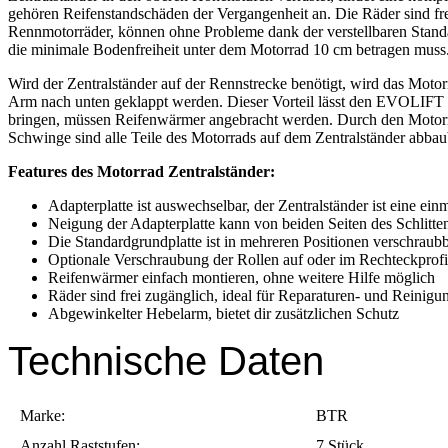
gehören Reifenstandschäden der Vergangenheit an. Die Räder sind fre
Rennmotorräder, können ohne Probleme dank der verstellbaren Standa
die minimale Bodenfreiheit unter dem Motorrad 10 cm betragen muss
Wird der Zentralständer auf der Rennstrecke benötigt, wird das Mo
Arm nach unten geklappt werden. Dieser Vorteil lässt den EVOLIFT 
bringen, müssen Reifenwärmer angebracht werden. Durch den Motorra
Schwinge sind alle Teile des Motorrads auf dem Zentralständer abba
Features des Motorrad Zentralständer:
Adapterplatte ist auswechselbar, der Zentralständer ist eine ei
Neigung der Adapterplatte kann von beiden Seiten des Schlitten
Die Standardgrundplatte ist in mehreren Positionen verschraub
Optionale Verschraubung der Rollen auf oder im Rechteckprof
Reifenwärmer einfach montieren, ohne weitere Hilfe möglich
Räder sind frei zugänglich, ideal für Reparaturen- und Reinigu
Abgewinkelter Hebelarm, bietet dir zusätzlichen Schutz
Technische Daten
Marke:
BTR
Anzahl Raststufen:
7 Stück