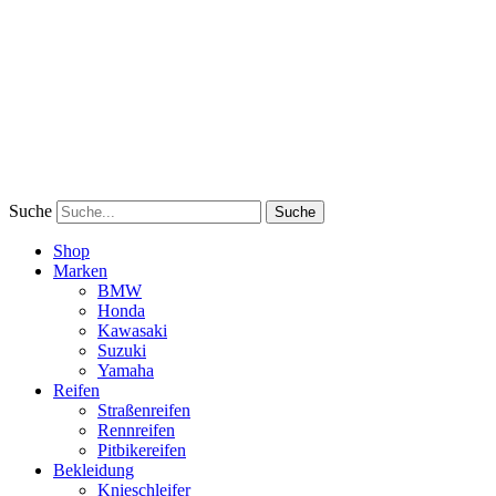
Suche
Suche
Shop
Marken
BMW
Honda
Kawasaki
Suzuki
Yamaha
Reifen
Straßenreifen
Rennreifen
Pitbikereifen
Bekleidung
Knieschleifer