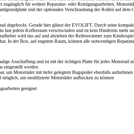
i zugänglich für weitere Reparatur- oder Reinigungsarbeiten. Motorräd
rdgrundplatte und der optionalen Verschraubung der Rollen auf dem Gr
.
torrad abgebockt. Gerade hier glänzt der EVOLIFT. Durch seine komp
in fast jedem Kofferraum verschwinden und ist kein Hindernis mehr a
dheber wird das auf und abziehen der Reifenwärmer zum Kinderspiel.
ubar. In der Box, auf engstem Raum, können alle notwendigen Reparatu
nmalige Anschaffung und ist mit der richtigen Platte für jedes Motorrad
s eingestellt werden
bar, um Motorräder mit tiefer gelegtem Bugspoiler ebenfalls aufnehme
il möglich, um modifizierte Motorräder aufbocken zu können
ngsarbeiten geeignet