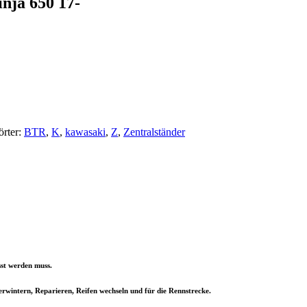
nja 650 17-
rter:
BTR
,
K
,
kawasaki
,
Z
,
Zentralständer
st werden muss.
wintern, Reparieren, Reifen wechseln und für die Rennstrecke.