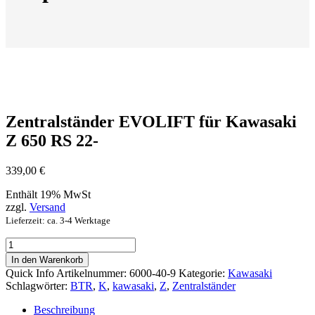
Zentralständer EVOLIFT für Kawasaki
Z 650 RS 22-
339,00
€
Enthält 19% MwSt
zzgl.
Versand
Lieferzeit: ca. 3-4 Werktage
Zentralständer
EVOLIFT
In den Warenkorb
für
Quick Info
Artikelnummer:
6000-40-9
Kategorie:
Kawasaki
Kawasaki
Schlagwörter:
BTR
,
K
,
kawasaki
,
Z
,
Zentralständer
Z
650
Beschreibung