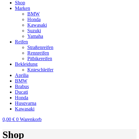
Shop
Marken
BMW
Honda
Kawasaki
Suzuki
Yamaha
Reifen
Straßenreifen
Rennreifen
Pitbikereifen
Bekleidung
Knieschleifer
Aprilia
BMW
Brabus
Ducati
Honda
Husqvarna
Kawasaki
0,00
€
0
Warenkorb
Shop