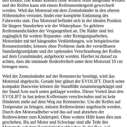
den Boden. Die Räder können ohne weitere Hilfe ausgebaut werden
und der Reifen kann mit einem Reifenmontiergerät gewechselt
werden. Wird das Motorrad mit dem Zentralständer in den oberen
Höhenstufen verrastet, findet eine komplette Entlastung des
Fahrwerks statt. Das Motorrad befindet sich in der idealen Position
für längere Standzeiten wie der Winterphase. So gehören
Reifenstandschäden der Vergangenheit an. Die Räder sind frei
zugänglich für weitere Reparatur- oder Reinigungsarbeiten.
Motorräder mit tief hängenden Verkleidungen, wie beispielsweise
Rennmotorräder, können ohne Probleme dank der verstellbaren
Standardgrundplatte und der optionalen Verschraubung der Rollen
auf dem Grundständer, aufgebockt werden. Hierbei ist darauf zu
achten, dass die minimale Bodenfreiheit unter dem Motorrad 10 cm
betragen muss.
Wird der Zentralständer auf der Rennstrecke benötigt, wird das
Motorrad abgebockt. Gerade hier glänzt der EVOLIFT. Durch seine
kompakte Bauweise können die Standfüße zusammengeklappt und
der Stand Arm nach unten geklappt werden. Dieser Vorteil lässt den
EVOLIFT in fast jedem Kofferraum verschwinden und ist kein
Hindernis mehr auf dem Weg zur Rennstrecke. Um die Reifen auf
Temperatur zu bringen, müssen Reifenwärmer angebracht werden.
Durch den Motorradheber wird das auf und abziehen der
Reifenwärmer zum Kinderspiel. Ohne weitere Hilfe kann dies nun
geschehen. Bis auf Motor und Schwinge sind alle Teile des