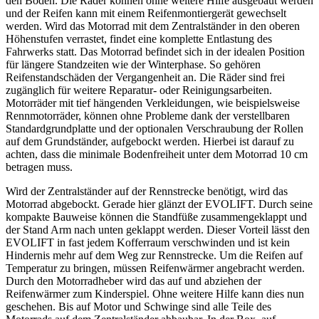
den Boden. Die Räder können ohne weitere Hilfe ausgebaut werden
und der Reifen kann mit einem Reifenmontiergerät gewechselt
werden. Wird das Motorrad mit dem Zentralständer in den oberen
Höhenstufen verrastet, findet eine komplette Entlastung des
Fahrwerks statt. Das Motorrad befindet sich in der idealen Position
für längere Standzeiten wie der Winterphase. So gehören
Reifenstandschäden der Vergangenheit an. Die Räder sind frei
zugänglich für weitere Reparatur- oder Reinigungsarbeiten.
Motorräder mit tief hängenden Verkleidungen, wie beispielsweise
Rennmotorräder, können ohne Probleme dank der verstellbaren
Standardgrundplatte und der optionalen Verschraubung der Rollen
auf dem Grundständer, aufgebockt werden. Hierbei ist darauf zu
achten, dass die minimale Bodenfreiheit unter dem Motorrad 10 cm
betragen muss.
Wird der Zentralständer auf der Rennstrecke benötigt, wird das
Motorrad abgebockt. Gerade hier glänzt der EVOLIFT. Durch seine
kompakte Bauweise können die Standfüße zusammengeklappt und
der Stand Arm nach unten geklappt werden. Dieser Vorteil lässt den
EVOLIFT in fast jedem Kofferraum verschwinden und ist kein
Hindernis mehr auf dem Weg zur Rennstrecke. Um die Reifen auf
Temperatur zu bringen, müssen Reifenwärmer angebracht werden.
Durch den Motorradheber wird das auf und abziehen der
Reifenwärmer zum Kinderspiel. Ohne weitere Hilfe kann dies nun
geschehen. Bis auf Motor und Schwinge sind alle Teile des