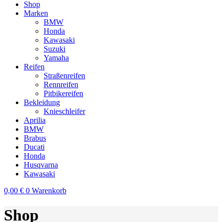
Shop
Marken
BMW
Honda
Kawasaki
Suzuki
Yamaha
Reifen
Straßenreifen
Rennreifen
Pitbikereifen
Bekleidung
Knieschleifer
Aprilia
BMW
Brabus
Ducati
Honda
Husqvarna
Kawasaki
0,00
€
0
Warenkorb
Shop