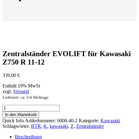
Zentralständer EVOLIFT für Kawasaki
Z750 R 11-12
339,00
€
Enthält 19% MwSt
zzgl.
Versand
Lieferzeit: ca. 3-4 Werktage
Zentralständer
EVOLIFT
In den Warenkorb
für
Quick Info
Artikelnummer:
6000-40-2
Kategorie:
Kawasaki
Kawasaki
Schlagwörter:
BTR
,
K
,
kawasaki
,
Z
,
Zentralständer
Z750
R
Beschreibung