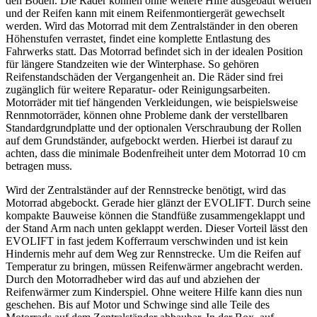
den Boden. Die Räder können ohne weitere Hilfe ausgebaut werden
und der Reifen kann mit einem Reifenmontiergerät gewechselt
werden. Wird das Motorrad mit dem Zentralständer in den oberen
Höhenstufen verrastet, findet eine komplette Entlastung des
Fahrwerks statt. Das Motorrad befindet sich in der idealen Position
für längere Standzeiten wie der Winterphase. So gehören
Reifenstandschäden der Vergangenheit an. Die Räder sind frei
zugänglich für weitere Reparatur- oder Reinigungsarbeiten.
Motorräder mit tief hängenden Verkleidungen, wie beispielsweise
Rennmotorräder, können ohne Probleme dank der verstellbaren
Standardgrundplatte und der optionalen Verschraubung der Rollen
auf dem Grundständer, aufgebockt werden. Hierbei ist darauf zu
achten, dass die minimale Bodenfreiheit unter dem Motorrad 10 cm
betragen muss.
Wird der Zentralständer auf der Rennstrecke benötigt, wird das
Motorrad abgebockt. Gerade hier glänzt der EVOLIFT. Durch seine
kompakte Bauweise können die Standfüße zusammengeklappt und
der Stand Arm nach unten geklappt werden. Dieser Vorteil lässt den
EVOLIFT in fast jedem Kofferraum verschwinden und ist kein
Hindernis mehr auf dem Weg zur Rennstrecke. Um die Reifen auf
Temperatur zu bringen, müssen Reifenwärmer angebracht werden.
Durch den Motorradheber wird das auf und abziehen der
Reifenwärmer zum Kinderspiel. Ohne weitere Hilfe kann dies nun
geschehen. Bis auf Motor und Schwinge sind alle Teile des