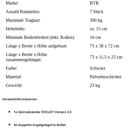
Marke:
BTR
Anzahl Raststufen:
7 Stück
Maximale Traglast:
300 kg
Hebehöhe:
ca. 15 cm
Minimale Bodenfreiheit (inkl. Rollen):
10 cm
Länge x Breite x Höhe aufgebaut:
73 x 58 x 72 cm
Länge x Breite x Höhe
73 x 11,5 x 25 cm
zusammengeklappt:
Farbe:
Schwarz
Material:
Pulverbeschichtet
Gewicht:
23 kg
Versandinformationen
1x Zentralständer EVOLIFT Version 2.0
4x doppelte kugelgelagerte Rollen