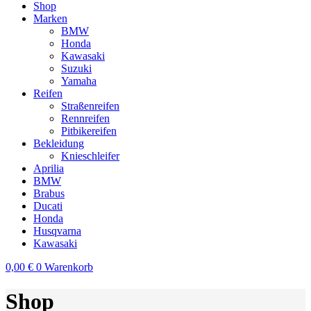
Shop
Marken
BMW
Honda
Kawasaki
Suzuki
Yamaha
Reifen
Straßenreifen
Rennreifen
Pitbikereifen
Bekleidung
Knieschleifer
Aprilia
BMW
Brabus
Ducati
Honda
Husqvarna
Kawasaki
0,00
€
0
Warenkorb
Shop