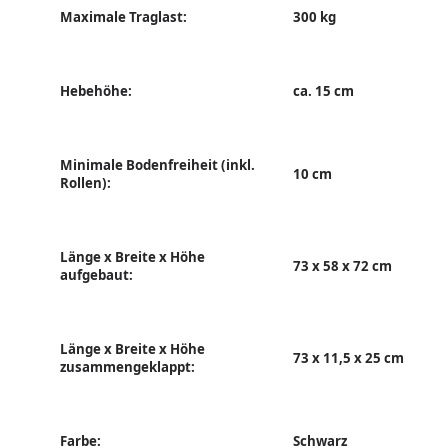
Maximale Traglast:
300 kg
Hebehöhe:
ca. 15 cm
Minimale Bodenfreiheit (inkl.
10 cm
Rollen):
Länge x Breite x Höhe
73 x 58 x 72 cm
aufgebaut:
Länge x Breite x Höhe
73 x 11,5 x 25 cm
zusammengeklappt:
Farbe:
Schwarz