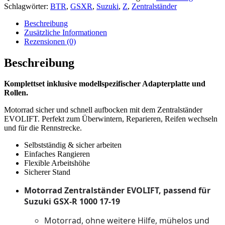
Suzuki
Schlagwörter:
BTR
,
GSXR
,
Suzuki
,
Z
,
Zentralständer
GSX-
R
Beschreibung
1000
Zusätzliche Informationen
17-
Rezensionen (0)
19
Menge
Beschreibung
Komplettset inklusive modellspezifischer Adapterplatte und
Rollen.
Motorrad sicher und schnell aufbocken mit dem Zentralständer
EVOLIFT. Perfekt zum Überwintern, Reparieren, Reifen wechseln
und für die Rennstrecke.
Selbstständig & sicher arbeiten
Einfaches Rangieren
Flexible Arbeitshöhe
Sicherer Stand
Motorrad Zentralständer EVOLIFT, passend für
Suzuki GSX-R 1000 17-19
Motorrad, ohne weitere Hilfe, mühelos und