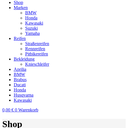
Shop
Marken
BMW
Honda
Kawasaki
Suzuki
Yamaha
Reifen
Straßenreifen
Rennreifen
Pitbikereifen
Bekleidung
Knieschleifer
Aprilia
BMW
Brabus
Ducati
Honda
Husqvarna
Kawasaki
0,00
€
0
Warenkorb
Shop