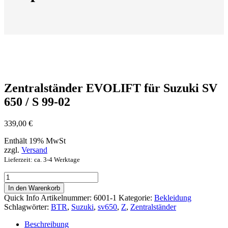
Zentralständer EVOLIFT für Suzuki SV
650 / S 99-02
339,00
€
Enthält 19% MwSt
zzgl.
Versand
Lieferzeit: ca. 3-4 Werktage
Zentralständer
EVOLIFT
In den Warenkorb
für
Quick Info
Artikelnummer:
6001-1
Kategorie:
Bekleidung
Suzuki
Schlagwörter:
BTR
,
Suzuki
,
sv650
,
Z
,
Zentralständer
SV
650
Beschreibung