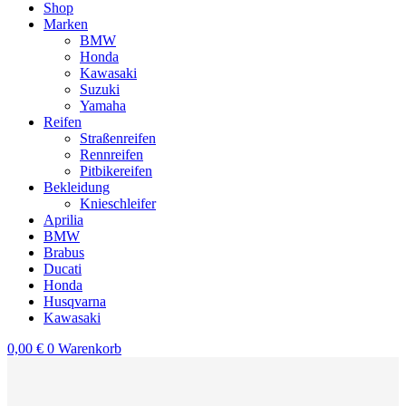
Shop
Marken
BMW
Honda
Kawasaki
Suzuki
Yamaha
Reifen
Straßenreifen
Rennreifen
Pitbikereifen
Bekleidung
Knieschleifer
Aprilia
BMW
Brabus
Ducati
Honda
Husqvarna
Kawasaki
0,00
€
0
Warenkorb