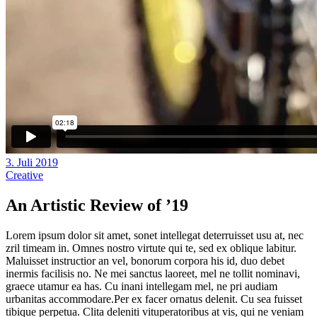
3. Juli 2019
Creative
An Artistic Review of ’19
Lorem ipsum dolor sit amet, sonet intellegat deterruisset usu at, nec
zril timeam in. Omnes nostro virtute qui te, sed ex oblique labitur.
Maluisset instructior an vel, bonorum corpora his id, duo debet
inermis facilisis no. Ne mei sanctus laoreet, mel ne tollit nominavi,
graece utamur ea has. Cu inani intellegam mel, ne pri audiam
urbanitas accommodare.Per ex facer ornatus delenit. Cu sea fuisset
tibique perpetua. Clita deleniti vituperatoribus at vis, qui ne veniam