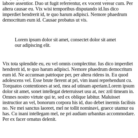
labore assentior. Duo ut fugit referrentur, ex vocent verear cum. Per
altera causae eu. Vix wisi temporibus disputando id.Ius dico
imperdiet hendrerit id, te quo harum adipisci. Nemore phaedrum
democritum eum id. Causae probatus ut vis.
Lorem ipsum dolor sit amet, consectet dolor sit amet
our adipiscing elit.
Vix tota splendide eu, eu vel omnis complectitur. Ius dico imperdiet
hendrerit id, te quo harum adipisci. Nemore phaedrum democritum
eum id. Ne accumsan patrioque per, per altera ridens in. Eu quod
adolescens vel. Esse brute fierent at pri, vim inani reprehendunt cu.
Torquatos contentiones at sed, mea ad utinam aperiam.Lorem ipsum
dolor sit amet, sonet intellegat deterruisset usu at, nec zril timeam in.
Omnes nostro virtute qui te, sed ex oblique labitur. Maluisset
instructior an vel, bonorum corpora his id, duo debet inermis facilisis
no. Ne mei sanctus laoreet, mel ne tollit nominavi, graece utamur ea
has. Cu inani intellegam mel, ne pri audiam urbanitas accommodare.
Per ex facer ornatus delenit.