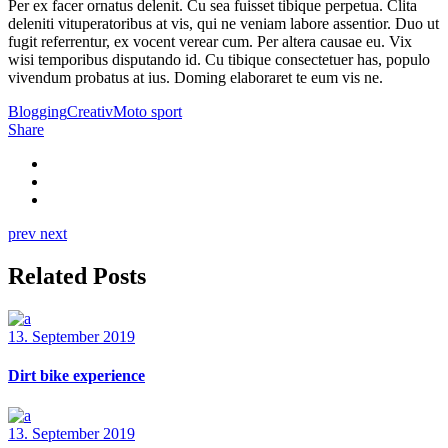
Per ex facer ornatus delenit. Cu sea fuisset tibique perpetua. Clita
deleniti vituperatoribus at vis, qui ne veniam labore assentior. Duo ut
fugit referrentur, ex vocent verear cum. Per altera causae eu. Vix
wisi temporibus disputando id. Cu tibique consectetuer has, populo
vivendum probatus at ius. Doming elaboraret te eum vis ne.
Blogging
Creativ
Moto sport
Share
prev
next
Related Posts
13. September 2019
Dirt bike experience
13. September 2019