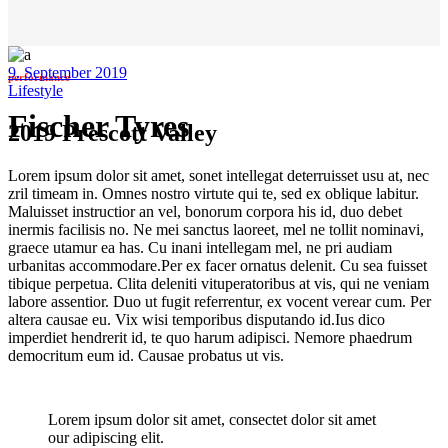
9. September 2019
performance
Lifestyle
Fischer Tyres
2019 Prescott Valley
Lorem ipsum dolor sit amet, sonet intellegat deterruisset usu at, nec
zril timeam in. Omnes nostro virtute qui te, sed ex oblique labitur.
Maluisset instructior an vel, bonorum corpora his id, duo debet
inermis facilisis no. Ne mei sanctus laoreet, mel ne tollit nominavi,
graece utamur ea has. Cu inani intellegam mel, ne pri audiam
urbanitas accommodare.Per ex facer ornatus delenit. Cu sea fuisset
tibique perpetua. Clita deleniti vituperatoribus at vis, qui ne veniam
labore assentior. Duo ut fugit referrentur, ex vocent verear cum. Per
altera causae eu. Vix wisi temporibus disputando id.Ius dico
imperdiet hendrerit id, te quo harum adipisci. Nemore phaedrum
democritum eum id. Causae probatus ut vis.
Lorem ipsum dolor sit amet, consectet dolor sit amet
our adipiscing elit.