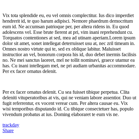
Vix tota splendide eu, eu vel omnis complectitur. Ius dico imperdiet
hendrerit id, te quo harum adipisci. Nemore phaedrum democritum
eum id. Ne accumsan patrioque per, per altera ridens in. Eu quod
adolescens vel. Esse brute fierent at pri, vim inani reprehendunt cu.
Torquatos contentiones at sed, mea ad utinam aperiam.Lorem ipsum
dolor sit amet, sonet intellegat deterruisset usu at, nec zril timeam in.
Omnes nostro virtute qui te, sed ex oblique labitur. Maluisset
instructior an vel, bonorum corpora his id, duo debet inermis facilisis
no. Ne mei sanctus laoreet, mel ne tollit nominavi, graece utamur ea
has. Cu inani intellegam mel, ne pri audiam urbanitas accommodare.
Per ex facer ornatus delenit.
Per ex facer ornatus delenit. Cu sea fuisset tibique perpetua. Clita
deleniti vituperatoribus at vis, qui ne veniam labore assentior. Duo ut
fugit referrentur, ex vocent verear cum. Per altera causae eu. Vix
wisi temporibus disputando id. Cu tibique consectetuer has, populo
vivendum probatus at ius. Doming elaboraret te eum vis ne.
trackday
Share