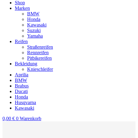
Shop
Marken
BMW
Honda
Kawasaki
Suzuki
Yamaha
Reifen
Straßenreifen
Rennreifen
Pitbikereifen
Bekleidung
Knieschleifer
Aprilia
BMW
Brabus
Ducati
Honda
Husqvarna
Kawasaki
0,00
€
0
Warenkorb