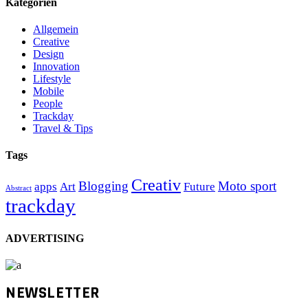
Kategorien
Allgemein
Creative
Design
Innovation
Lifestyle
Mobile
People
Trackday
Travel & Tips
Tags
Creativ
Blogging
Moto sport
apps
Art
Future
Abstract
trackday
ADVERTISING
NEWSLETTER