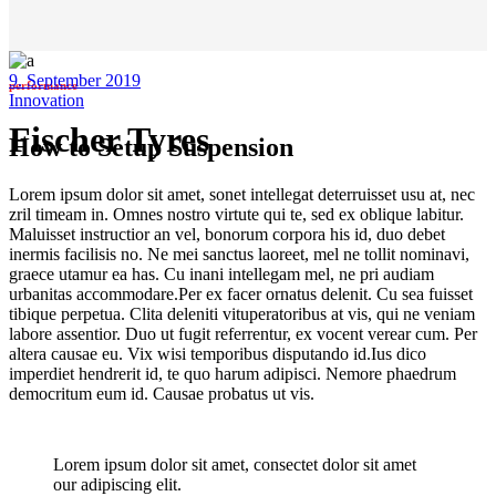
9. September 2019
performance
Innovation
Fischer Tyres
How to Setup Suspension
Lorem ipsum dolor sit amet, sonet intellegat deterruisset usu at, nec
zril timeam in. Omnes nostro virtute qui te, sed ex oblique labitur.
Maluisset instructior an vel, bonorum corpora his id, duo debet
inermis facilisis no. Ne mei sanctus laoreet, mel ne tollit nominavi,
graece utamur ea has. Cu inani intellegam mel, ne pri audiam
urbanitas accommodare.Per ex facer ornatus delenit. Cu sea fuisset
tibique perpetua. Clita deleniti vituperatoribus at vis, qui ne veniam
labore assentior. Duo ut fugit referrentur, ex vocent verear cum. Per
altera causae eu. Vix wisi temporibus disputando id.Ius dico
imperdiet hendrerit id, te quo harum adipisci. Nemore phaedrum
democritum eum id. Causae probatus ut vis.
Lorem ipsum dolor sit amet, consectet dolor sit amet
our adipiscing elit.