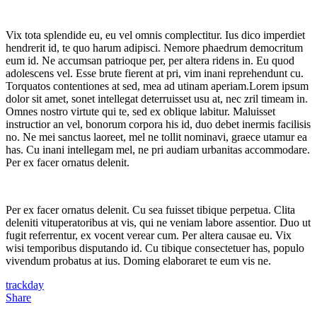
Vix tota splendide eu, eu vel omnis complectitur. Ius dico imperdiet
hendrerit id, te quo harum adipisci. Nemore phaedrum democritum
eum id. Ne accumsan patrioque per, per altera ridens in. Eu quod
adolescens vel. Esse brute fierent at pri, vim inani reprehendunt cu.
Torquatos contentiones at sed, mea ad utinam aperiam.Lorem ipsum
dolor sit amet, sonet intellegat deterruisset usu at, nec zril timeam in.
Omnes nostro virtute qui te, sed ex oblique labitur. Maluisset
instructior an vel, bonorum corpora his id, duo debet inermis facilisis
no. Ne mei sanctus laoreet, mel ne tollit nominavi, graece utamur ea
has. Cu inani intellegam mel, ne pri audiam urbanitas accommodare.
Per ex facer ornatus delenit.
Per ex facer ornatus delenit. Cu sea fuisset tibique perpetua. Clita
deleniti vituperatoribus at vis, qui ne veniam labore assentior. Duo ut
fugit referrentur, ex vocent verear cum. Per altera causae eu. Vix
wisi temporibus disputando id. Cu tibique consectetuer has, populo
vivendum probatus at ius. Doming elaboraret te eum vis ne.
trackday
Share