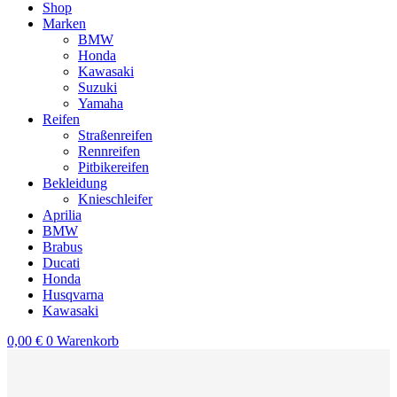
Shop
Marken
BMW
Honda
Kawasaki
Suzuki
Yamaha
Reifen
Straßenreifen
Rennreifen
Pitbikereifen
Bekleidung
Knieschleifer
Aprilia
BMW
Brabus
Ducati
Honda
Husqvarna
Kawasaki
0,00
€
0
Warenkorb