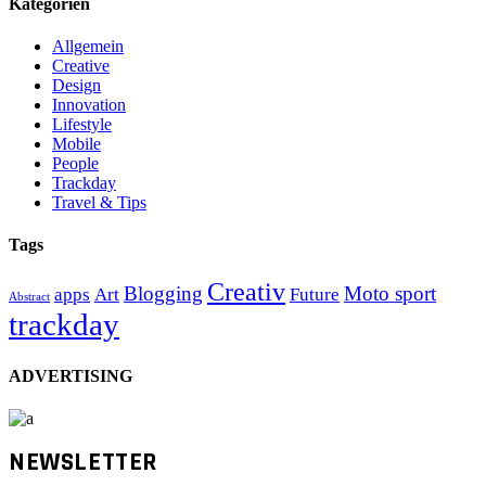
Kategorien
Allgemein
Creative
Design
Innovation
Lifestyle
Mobile
People
Trackday
Travel & Tips
Tags
Creativ
Blogging
Moto sport
apps
Art
Future
Abstract
trackday
ADVERTISING
NEWSLETTER