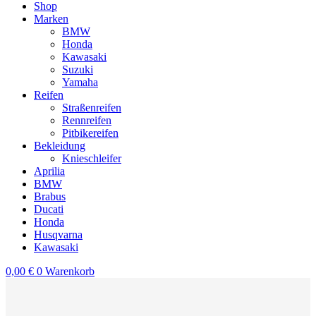
Shop
Marken
BMW
Honda
Kawasaki
Suzuki
Yamaha
Reifen
Straßenreifen
Rennreifen
Pitbikereifen
Bekleidung
Knieschleifer
Aprilia
BMW
Brabus
Ducati
Honda
Husqvarna
Kawasaki
0,00
€
0
Warenkorb