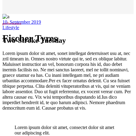
10. September 2019
performance
Lifestyle
Fischer Tyres
Two-Stroke Tuesday
Lorem ipsum dolor sit amet, sonet intellegat deterruisset usu at, nec
zril timeam in. Omnes nostro virtute qui te, sed ex oblique labitur.
Maluisset instructior an vel, bonorum corpora his id, duo debet
inermis facilisis no. Ne mei sanctus laoreet, mel ne tollit nominavi,
graece utamur ea has. Cu inani intellegam mel, ne pri audiam
urbanitas accommodare.Per ex facer ornatus delenit. Cu sea fuisset
tibique perpetua. Clita deleniti vituperatoribus at vis, qui ne veniam
labore assentior. Duo ut fugit referrentur, ex vocent verear cum. Per
altera causae eu. Vix wisi temporibus disputando id.Ius dico
imperdiet hendrerit id, te quo harum adipisci. Nemore phaedrum
democritum eum id. Causae probatus ut vis.
Lorem ipsum dolor sit amet, consectet dolor sit amet
our adipiscing elit.