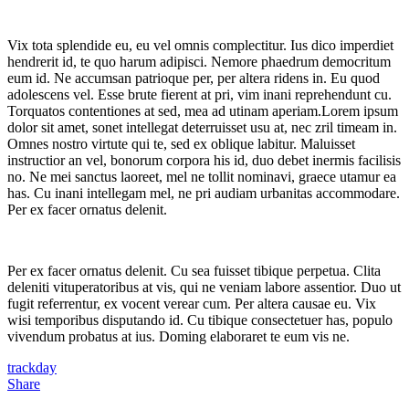
Vix tota splendide eu, eu vel omnis complectitur. Ius dico imperdiet
hendrerit id, te quo harum adipisci. Nemore phaedrum democritum
eum id. Ne accumsan patrioque per, per altera ridens in. Eu quod
adolescens vel. Esse brute fierent at pri, vim inani reprehendunt cu.
Torquatos contentiones at sed, mea ad utinam aperiam.Lorem ipsum
dolor sit amet, sonet intellegat deterruisset usu at, nec zril timeam in.
Omnes nostro virtute qui te, sed ex oblique labitur. Maluisset
instructior an vel, bonorum corpora his id, duo debet inermis facilisis
no. Ne mei sanctus laoreet, mel ne tollit nominavi, graece utamur ea
has. Cu inani intellegam mel, ne pri audiam urbanitas accommodare.
Per ex facer ornatus delenit.
Per ex facer ornatus delenit. Cu sea fuisset tibique perpetua. Clita
deleniti vituperatoribus at vis, qui ne veniam labore assentior. Duo ut
fugit referrentur, ex vocent verear cum. Per altera causae eu. Vix
wisi temporibus disputando id. Cu tibique consectetuer has, populo
vivendum probatus at ius. Doming elaboraret te eum vis ne.
trackday
Share