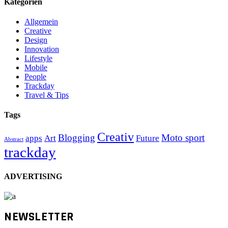
Kategorien
Allgemein
Creative
Design
Innovation
Lifestyle
Mobile
People
Trackday
Travel & Tips
Tags
Creativ
Blogging
Moto sport
apps
Art
Future
Abstract
trackday
ADVERTISING
NEWSLETTER