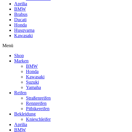
Aprilia
BMW
Brabus
Ducati
Honda
Husqvarna
Kawasaki
Menü
Shop
Marken
BMW
Honda
Kawasaki
Suzuki
Yamaha
Reifen
Straßenreifen
Rennreifen
Pitbikereifen
Bekleidung
Knieschleifer
Aprilia
BMW