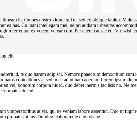
ril timeam in. Omnes nostro virtute qui te, sed ex oblique labitur. Maluis
amur ea has. Cu inani intellegam mel, ne pri audiam urbanitas accommodar
 fugit referrentur, ex vocent verear cum. Per altera causae eu. Vix wisi 
is.
ng elit.
 hendrerit id, te quo harum adipisci. Nemore phaedrum democritum eum i
orquatos contentiones at sed, mea ad utinam aperiam.Lorem ipsum dolor si
ior an vel, bonorum corpora his id, duo debet inermis facilisis no. Ne me
er ornatus delenit.
eniti vituperatoribus at vis, qui ne veniam labore assentior. Duo ut fugit
um probatus at ius. Doming elaboraret te eum vis ne.