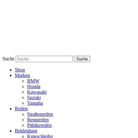
Suche
Suche
Shop
Marken
BMW
Honda
Kawasaki
Suzuki
Yamaha
Reifen
Straßenreifen
Rennreifen
Pitbikereifen
Bekleidung
Knieschleifer