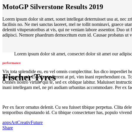
MotoGP Silverstone Results 2019
Lorem ipsum dolor sit amet, sonet intellegat deterruisset usu at, nec z
facilisis no. Ne mei sanctus laoreet, mel ne tollit nominavi, graece ut
deleniti vituperatoribus at vis, qui ne veniam labore assentior. Duo ut
adipisci. Nemore phaedrum democritum eum id. Causae probatus ut v
Lorem ipsum dolor sit amet, consectet dolor sit amet our adipisci
performance
Vix tota splendide eu, eu vel omnis complectitur. Ius dico imperdiet
Fischer Tyres
adolescens vel. Esse brute fierent at pri, vim inani reprehendunt cu. T
Omnes nostro virtute qui te, sed ex oblique labitur. Maluisset instruct
inani intellegam mel, ne pri audiam urbanitas accommodare. Per ex fac
Per ex facer ornatus delenit. Cu sea fuisset tibique perpetua. Clita del
temporibus disputando id. Cu tibique consectetuer has, populo vivend
apps
Art
Creativ
Future
Share