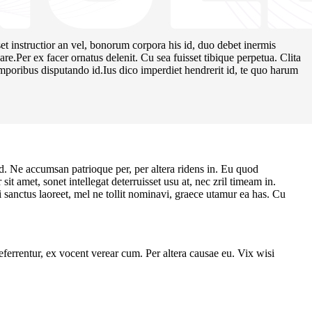
set instructior an vel, bonorum corpora his id, duo debet inermis
e.Per ex facer ornatus delenit. Cu sea fuisset tibique perpetua. Clita
temporibus disputando id.Ius dico imperdiet hendrerit id, te quo harum
d. Ne accumsan patrioque per, per altera ridens in. Eu quod
t amet, sonet intellegat deterruisset usu at, nec zril timeam in.
i sanctus laoreet, mel ne tollit nominavi, graece utamur ea has. Cu
 referrentur, ex vocent verear cum. Per altera causae eu. Vix wisi