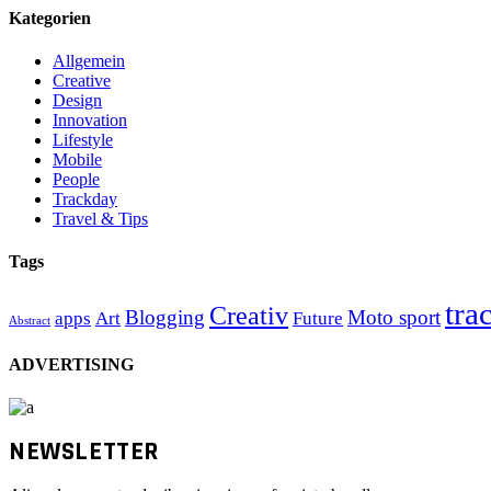
Kategorien
Allgemein
Creative
Design
Innovation
Lifestyle
Mobile
People
Trackday
Travel & Tips
Tags
tra
Creativ
Blogging
Moto sport
apps
Art
Future
Abstract
ADVERTISING
NEWSLETTER