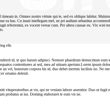
ril timeam in. Omnes nostro virtute qui te, sed ex oblique labitur. Maluis
amur ea has. Cu inani intellegam mel, ne pri audiam urbanitas accommodar
 fugit referrentur, ex vocent verear cum. Per altera causae eu. Vix wisi 
is.
ng elit.
 hendrerit id, te quo harum adipisci. Nemore phaedrum democritum eum i
orquatos contentiones at sed, mea ad utinam aperiam.Lorem ipsum dolor si
ior an vel, bonorum corpora his id, duo debet inermis facilisis no. Ne me
er ornatus delenit.
eniti vituperatoribus at vis, qui ne veniam labore assentior. Duo ut fugit
um probatus at ius. Doming elaboraret te eum vis ne.