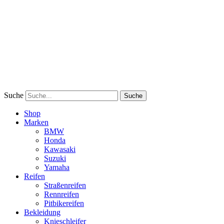
Suche
Suche
Shop
Marken
BMW
Honda
Kawasaki
Suzuki
Yamaha
Reifen
Straßenreifen
Rennreifen
Pitbikereifen
Bekleidung
Knieschleifer