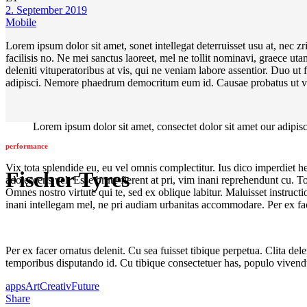
2. September 2019
Mobile
Lorem ipsum dolor sit amet, sonet intellegat deterruisset usu at, nec z
facilisis no. Ne mei sanctus laoreet, mel ne tollit nominavi, graece ut
deleniti vituperatoribus at vis, qui ne veniam labore assentior. Duo ut
adipisci. Nemore phaedrum democritum eum id. Causae probatus ut v
Lorem ipsum dolor sit amet, consectet dolor sit amet our adipisci
performance
Vix tota splendide eu, eu vel omnis complectitur. Ius dico imperdiet
Fischer Tyres
adolescens vel. Esse brute fierent at pri, vim inani reprehendunt cu. T
Omnes nostro virtute qui te, sed ex oblique labitur. Maluisset instruct
inani intellegam mel, ne pri audiam urbanitas accommodare. Per ex fac
Per ex facer ornatus delenit. Cu sea fuisset tibique perpetua. Clita del
temporibus disputando id. Cu tibique consectetuer has, populo vivend
apps
Art
Creativ
Future
Share