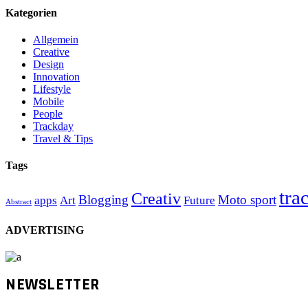
Kategorien
Allgemein
Creative
Design
Innovation
Lifestyle
Mobile
People
Trackday
Travel & Tips
Tags
tra
Creativ
Blogging
Moto sport
apps
Art
Future
Abstract
ADVERTISING
NEWSLETTER