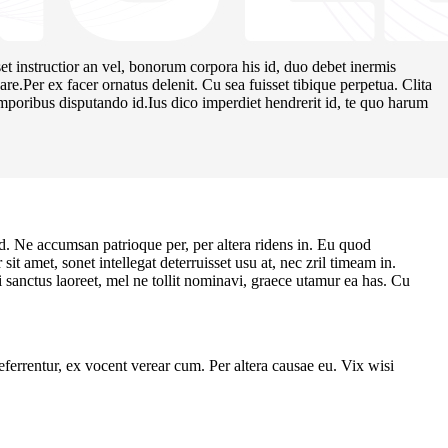
set instructior an vel, bonorum corpora his id, duo debet inermis
e.Per ex facer ornatus delenit. Cu sea fuisset tibique perpetua. Clita
temporibus disputando id.Ius dico imperdiet hendrerit id, te quo harum
d. Ne accumsan patrioque per, per altera ridens in. Eu quod
t amet, sonet intellegat deterruisset usu at, nec zril timeam in.
i sanctus laoreet, mel ne tollit nominavi, graece utamur ea has. Cu
 referrentur, ex vocent verear cum. Per altera causae eu. Vix wisi